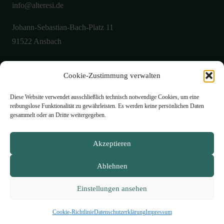
info@alteresi.de
Johann-Sebastian-Bach-Platz 11
91522 Ansbach
Cookie-Zustimmung verwalten
Über uns
Aktuelles
Diese Website verwendet ausschließlich technisch notwendige Cookies, um eine
reibungslose Funktionalität zu gewährleisten. Es werden keine persönlichen Daten
Galerie
gesammelt oder an Dritte weitergegeben.
Öffnungszeiten
Akzeptieren
Philosophie
Ablehnen
Speisekarte
Kontakt
Einstellungen ansehen
Impressum
Datenschutzerklärung
Cookie-Richtlinie (EU)
Cookie-Richtlinie
Datenschutzerklärung
Impressum