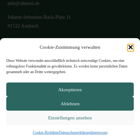
info@alteresi.de
Johann-Sebastian-Bach-Platz 11
91522 Ansbach
Cookie-Zustimmung verwalten
Über uns
Aktuelles
Diese Website verwendet ausschließlich technisch notwendige Cookies, um eine
reibungslose Funktionalität zu gewährleisten. Es werden keine persönlichen Daten
Galerie
gesammelt oder an Dritte weitergegeben.
Öffnungszeiten
Akzeptieren
Philosophie
Ablehnen
Speisekarte
Kontakt
Einstellungen ansehen
Impressum
Datenschutzerklärung
Cookie-Richtlinie (EU)
Cookie-Richtlinie
Datenschutzerklärung
Impressum