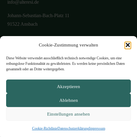
info@alteresi.de
Johann-Sebastian-Bach-Platz 11
91522 Ansbach
Cookie-Zustimmung verwalten
Über uns
Aktuelles
Diese Website verwendet ausschließlich technisch notwendige Cookies, um eine
reibungslose Funktionalität zu gewährleisten. Es werden keine persönlichen Daten
Galerie
gesammelt oder an Dritte weitergegeben.
Öffnungszeiten
Akzeptieren
Philosophie
Ablehnen
Speisekarte
Kontakt
Einstellungen ansehen
Impressum
Datenschutzerklärung
Cookie-Richtlinie (EU)
Cookie-Richtlinie
Datenschutzerklärung
Impressum