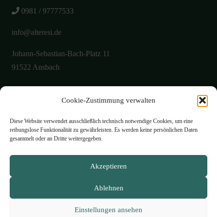
0981 / 97777533
info@alteresi.de
Johann-Sebastian-Bach-Platz 11
91522 Ansbach
Cookie-Zustimmung verwalten
Über uns
Aktuelles
Diese Website verwendet ausschließlich technisch notwendige Cookies, um eine
reibungslose Funktionalität zu gewährleisten. Es werden keine persönlichen Daten
Galerie
gesammelt oder an Dritte weitergegeben.
Öffnungszeiten
Akzeptieren
Philosophie
Ablehnen
Speisekarte
Kontakt
Einstellungen ansehen