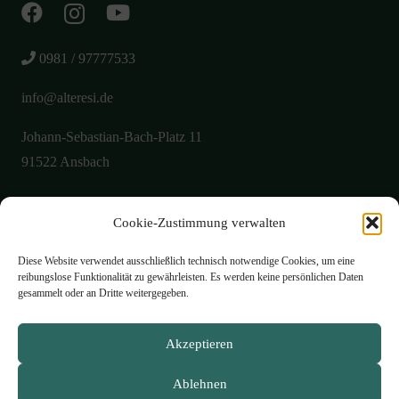
0981 / 97777533
info@alteresi.de
Johann-Sebastian-Bach-Platz 11
91522 Ansbach
Cookie-Zustimmung verwalten
Über uns
Aktuelles
Diese Website verwendet ausschließlich technisch notwendige Cookies, um eine
reibungslose Funktionalität zu gewährleisten. Es werden keine persönlichen Daten
Galerie
gesammelt oder an Dritte weitergegeben.
Öffnungszeiten
Akzeptieren
Philosophie
Ablehnen
Speisekarte