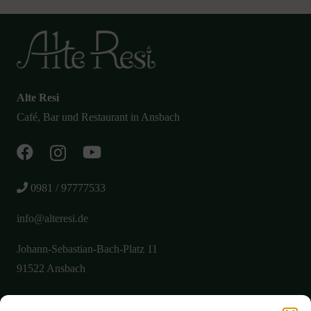
Alte Resi
Café, Bar und Restaurant in Ansbach
0981 / 97777533
info@alteresi.de
Johann-Sebastian-Bach-Platz 11
91522 Ansbach