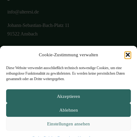
info@alteresi.de
Johann-Sebastian-Bach-Platz 11
91522 Ansbach
Cookie-Zustimmung verwalten
Über uns
Aktuelles
Diese Website verwendet ausschließlich technisch notwendige Cookies, um eine
reibungslose Funktionalität zu gewährleisten. Es werden keine persönlichen Daten
Galerie
gesammelt oder an Dritte weitergegeben.
Öffnungszeiten
Akzeptieren
Philosophie
Ablehnen
Speisekarte
Kontakt
Einstellungen ansehen