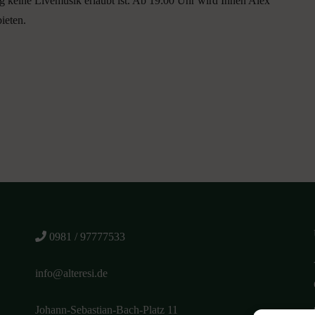
ag keine Livemusik erlaubt ist. Ab 19:00 Uhr wird Ihnen Alex
ieten.
0981 / 97777533
info@alteresi.de
Johann-Sebastian-Bach-Platz 11