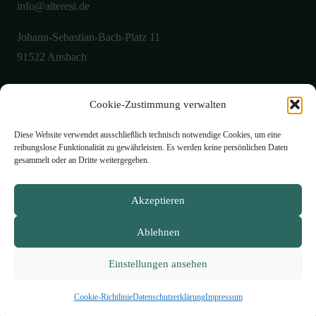
info@alteresi.de
Johann-Sebastian-Bach-Platz 11
91522 Ansbach
Cookie-Zustimmung verwalten
Über uns
Aktuelles
Diese Website verwendet ausschließlich technisch notwendige Cookies, um eine
reibungslose Funktionalität zu gewährleisten. Es werden keine persönlichen Daten
Galerie
gesammelt oder an Dritte weitergegeben.
Öffnungszeiten
Akzeptieren
Philosophie
Ablehnen
Speisekarte
Kontakt
Einstellungen ansehen
Impressum
Datenschutzerklärung
Cookie-Richtlinie (EU)
Cookie-Richtlinie
Datenschutzerklärung
Impressum