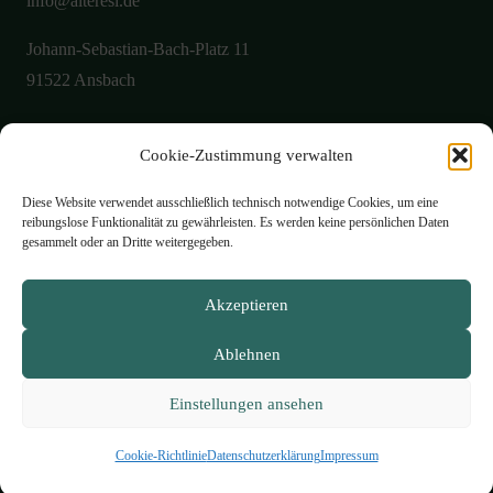
info@alteresi.de
Johann-Sebastian-Bach-Platz 11
91522 Ansbach
Cookie-Zustimmung verwalten
Über uns
Aktuelles
Diese Website verwendet ausschließlich technisch notwendige Cookies, um eine
reibungslose Funktionalität zu gewährleisten. Es werden keine persönlichen Daten
Galerie
gesammelt oder an Dritte weitergegeben.
Öffnungszeiten
Akzeptieren
Philosophie
Ablehnen
Speisekarte
Kontakt
Einstellungen ansehen
Impressum
Datenschutzerklärung
Cookie-Richtlinie (EU)
Cookie-Richtlinie
Datenschutzerklärung
Impressum