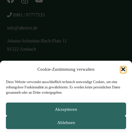
0981 / 97777533
info@alteresi.de
Johann-Sebastian-Bach-Platz 11
91522 Ansbach
Cookie-Zustimmung verwalten
Über uns
Aktuelles
Diese Website verwendet ausschließlich technisch notwendige Cookies, um eine
reibungslose Funktionalität zu gewährleisten. Es werden keine persönlichen Daten
Galerie
gesammelt oder an Dritte weitergegeben.
Öffnungszeiten
Akzeptieren
Philosophie
Ablehnen
Speisekarte